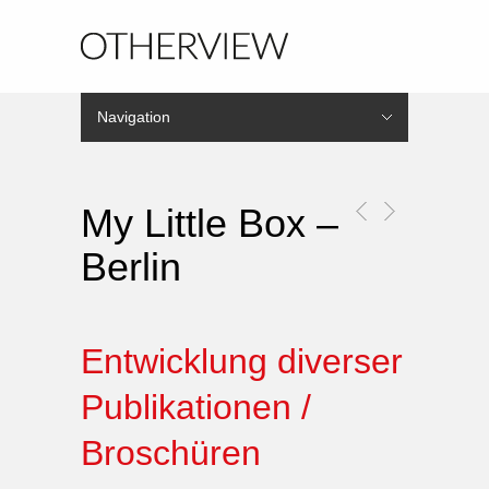
Navigation
Hide Navigation
Home
Leistungen
Referenzen
Kunden
Agentur
Kontakt
My Little Box –
Berlin
Entwicklung diverser
Publikationen /
Broschüren